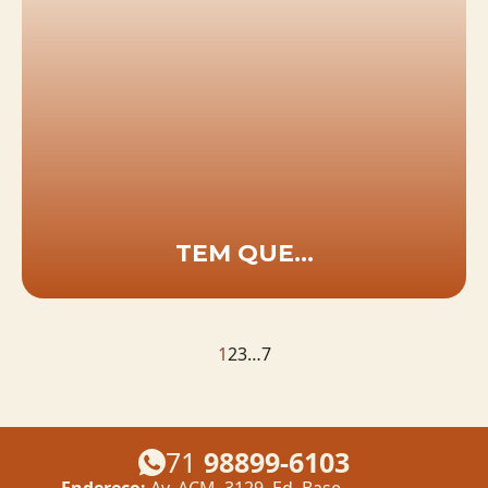
TEM QUE…
1
2
3
…
7
71
98899-6103